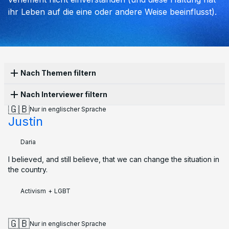
ihr Leben auf die eine oder andere Weise beeinflusst).
Nach Themen filtern
Nach Interviewer filtern
Activism
22
Family
17
Emigration
14
LGBT
12
🇬🇧
Nur in englischer Sprache
War
12
Culture
5
Apathy
2
Education
2
Justin
Daria
17
Anna
1
Katerina
1
Laws
2
Propaganda
2
Protest
2
Sanctions
2
Corruption
1
Police
1
Religion
1
Daria
I believed, and still believe, that we can change the situation in
the country.
Activism
+
LGBT
🇬🇧
Nur in englischer Sprache