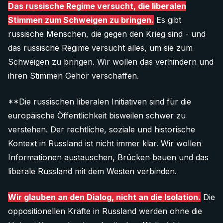
40 €
Das russische Regime versucht, die liberalen
Gibt es eine andere Art wie Sie uns unterstützen möchten?
Stimmen zum Schweigen zu bringen.
Es gibt
Lassen Sie es uns wissen:
Donate 40 €
russische Menschen, die gegen den Krieg sind - und
das russische Regime versucht alles, um sie zum
info@after-russia.org
Schweigen zu bringen. Wir wollen das verhindern und
60 €
ihren Stimmen Gehör verschaffen.
Donate 60 €
**Die russischen liberalen Initiativen sind für die
europäische Öffentlichkeit bisweilen schwer zu
verstehen. Der rechtliche, soziale und historische
Kontext in Russland ist nicht immer klar. Wir wollen
Informationen austauschen, Brücken bauen und das
liberale Russland mit dem Westen verbinden.
Wir glauben an den Dialog, nicht an die Isolation.
Die
oppositionellen Kräfte in Russland werden ohne die