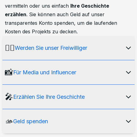
vermitteln oder uns einfach
Ihre Geschichte
erzählen
. Sie können auch Geld auf unser
transparentes Konto spenden, um die laufenden
Kosten des Projekts zu decken.
🙋‍♂️
Werden Sie unser Freiwilliger
Unsere Medienplattform würde ohne unser
📸
Für Media und Influencer
internationales Freiwilligenteam
nicht
existieren. Möchten Sie eine_r davon werden?
Wir berichten über die aktuellen Probleme
🎤
Erzählen Sie Ihre Geschichte
Hier ist die Liste der derzeit offenen Stellen:
Russlands und seiner Menschen, die sich gegen
den Krieg und für die Demokratie einsetzen. Wir
TypeScript developer for Ask a Russian
Wir wollen die Menschen aus Russland
, die für
🫴
Geld spenden
bemühen uns, unsere Inhalte für das europäische
Frieden und Demokratie stehen,
gehört
werden
Czech translators
Publikum so zugänglich wie möglich zu machen.