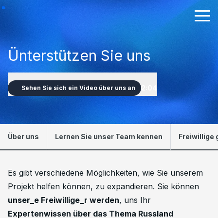
Ünterstützen Sie uns
2:04
Sehen Sie sich ein Video über uns an
Über uns
Lernen Sie unser Team kennen
Freiwillige
Es gibt verschiedene Möglichkeiten, wie Sie unserem
Projekt helfen können, zu expandieren. Sie können
unser_e Freiwillige_r werden
, uns Ihr
Expertenwissen über das Thema Russland