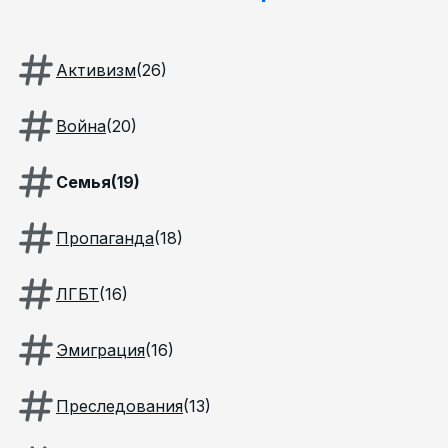
Активизм
(
26
)
Война
(
20
)
Семья
(
19
)
Пропаганда
(
18
)
ЛГБТ
(
16
)
Эмиграция
(
16
)
Преследования
(
13
)