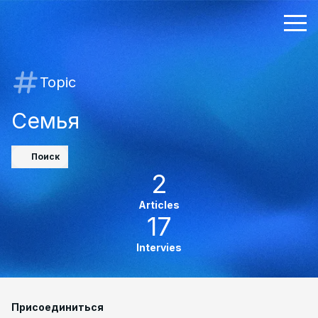
Topic
Семья
Поиск
2
Articles
17
Intervies
Присоединиться