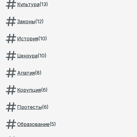
Культура
(
13
)
Законы
(
12
)
История
(
10
)
Цензура
(
10
)
Апатия
(
8
)
Корупция
(
6
)
Протесты
(
6
)
Образование
(
5
)