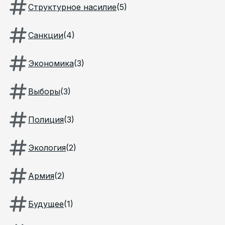
Структурное насилие
(
5
)
Санкции
(
4
)
Экономика
(
3
)
Выборы
(
3
)
Полиция
(
3
)
Экология
(
2
)
Армия
(
2
)
Будущее
(
1
)