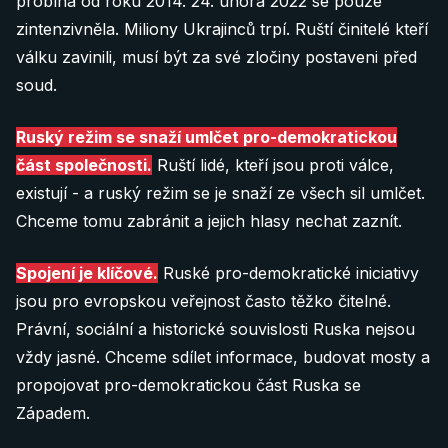
probíhá od roku 2014. 24. února 2022 se pouze
zintenzivněla. Miliony Ukrajinců trpí. Ruští činitelé kteří
válku zavinili, musí být za své zločiny postaveni před
soud.
Ruský režim se snaží umlčet pro-demokratickou
část společnosti.
Ruští lidé, kteří jsou proti válce,
existují - a ruský režim se je snaží ze všech sil umlčet.
Chceme tomu zabránit a jejich hlasy nechat zaznít.
Spojení je klíčové.
Ruské pro-demokratické iniciativy
jsou pro evropskou veřejnost často těžko čitelné.
Právní, sociální a historické souvislosti Ruska nejsou
vždy jasné. Chceme sdílet informace, budovat mosty a
propojovat pro-demokratickou část Ruska se
Západem.