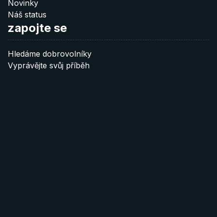
Novinky
Náš status
zapojte se
Hledáme dobrovolníky
Vyprávějte svůj příběh
Podpořte nás
naše témata
Aktivismus
Rodina
Válka
Emigrace
LGBT
Propaganda
Kultura
Zákony
Pronásledování
Apatie
Cenzura
Historie