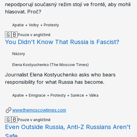
nepodporují současný režim stojí ve frontě, aby mohli
hlasovat. Proč?
Apatie
+
Volby
+
Protesty
🇬🇧
Pouze v angličtině
You Didn't Know That Russia is Fascist?
Názory
Elena Kostyuchenko
(The Moscow Times)
Journalist Elena Kostyuchenko asks who bears
responsibility for what Russia has become.
Apatie
+
Emigrace
+
Protesty
+
Sankce
+
Válka
www.themoscowtimes.com
🇬🇧
Pouze v angličtině
Even Outside Russia, Anti-Z Russians Aren't
Safe