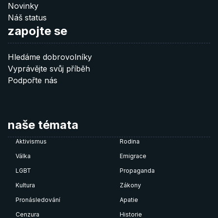
Novinky
Náš status
zapojte se
60 €
Hledáme dobrovolníky
Donate 60 €
Vyprávějte svůj příběh
Podpořte nás
Poznámka: QR kódy fungují pouze pokud je
nascanujete
přímo z vaší bankovní aplikace
.
naše témata
Aktivismus
Rodina
Válka
Emigrace
LGBT
Propaganda
Kultura
Zákony
Pronásledování
Apatie
Cenzura
Historie