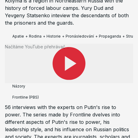
Kolyma is a region in Northeastern Russia with the
history of forced labour camps. Yury Dud and
Yevgeny Statsenko inteview the descendants of both
the prisoners and the guards.
Apatie
+
Rodina
+
Historie
+
Pronásledování
+
Propaganda
+
Struktu
Načítáme YouTube přehrávač ...
www.youtube.com
🇬🇧
Pouze v angličtině
Putin files
Názory
Frontline
(PBS)
56 interviews with the experts on Putin's rise to
power. The series made by Frontline dvelves into
different aspects of Putin's rise to power, his
leadership style, and his influence on Russian politics
and society. The experts are journalists, scholars and