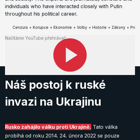
individuals who have interacted closely with Putin
throughout his political career.
Cenzura
+
Korupce
+
Ekonomie
+
Volby
+
Historie
+
Zákony
+
Pron
Načítáme YouTube přehrávač ...
www.pbs.org
Náš postoj k ruské
invazi na Ukrajinu
Rusko zahájilo válku proti Ukrajině.
Tato válka
probíhá od roku 2014. 24. února 2022 se pouze