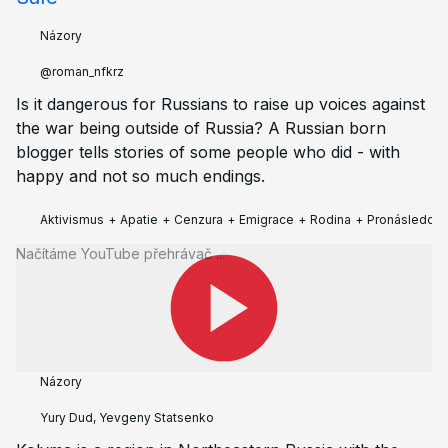
Názory
@roman_nfkrz
Is it dangerous for Russians to raise up voices against
the war being outside of Russia? A Russian born
blogger tells stories of some people who did - with
happy and not so much endings.
Aktivismus
+
Apatie
+
Cenzura
+
Emigrace
+
Rodina
+
Pronásledová
Načítáme YouTube přehrávač ...
www.youtube.com
🇬🇧
Pouze v angličtině
Kolyma – Birthplace of Our Fear
Názory
Yury Dud, Yevgeny Statsenko