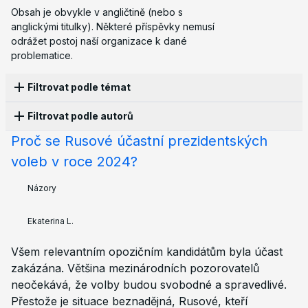
Obsah je obvykle v angličtině (nebo s
anglickými titulky). Některé příspěvky nemusí
odrážet postoj naší organizace k dané
problematice.
Filtrovat podle témat
Filtrovat podle autorů
Apatie
4
Protesty
3
Volby
2
Emigrace
2
Sankce
2
Válka
1
Aktivismus
1
Cenzura
2
Proč se Rusové účastní prezidentských
Ekaterina L.
1
Korupce
1
Ekonomie
1
Rodina
2
Historie
2
voleb v roce 2024?
Zákony
1
Pronásledování
3
Policie
1
Propaganda
2
Strukturální násilí
1
Názory
Ekaterina L.
Všem relevantním opozičním kandidátům byla účast
zakázána. Většina mezinárodních pozorovatelů
neočekává, že volby budou svobodné a spravedlivé.
Přestože je situace beznadějná, Rusové, kteří