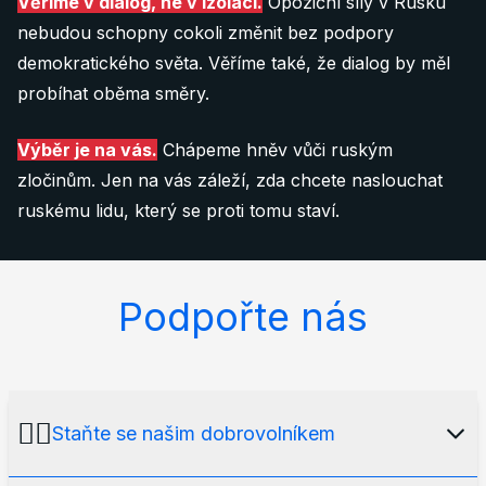
Věříme v dialog, ne v izolaci.
Opoziční síly v Rusku
nebudou schopny cokoli změnit bez podpory
demokratického světa. Věříme také, že dialog by měl
probíhat oběma směry.
Výběr je na vás.
Chápeme hněv vůči ruským
zločinům. Jen na vás záleží, zda chcete naslouchat
ruskému lidu, který se proti tomu staví.
Podpořte nás
🙋‍♂️
Staňte se našim dobrovolníkem