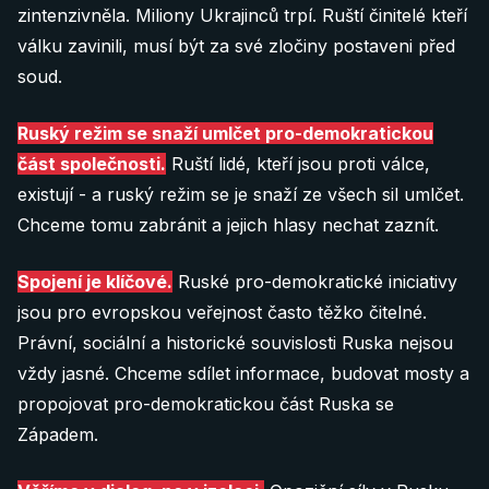
zintenzivněla. Miliony Ukrajinců trpí. Ruští činitelé kteří
válku zavinili, musí být za své zločiny postaveni před
soud.
Ruský režim se snaží umlčet pro-demokratickou
část společnosti.
Ruští lidé, kteří jsou proti válce,
existují - a ruský režim se je snaží ze všech sil umlčet.
Chceme tomu zabránit a jejich hlasy nechat zaznít.
Spojení je klíčové.
Ruské pro-demokratické iniciativy
jsou pro evropskou veřejnost často těžko čitelné.
Právní, sociální a historické souvislosti Ruska nejsou
vždy jasné. Chceme sdílet informace, budovat mosty a
propojovat pro-demokratickou část Ruska se
Západem.