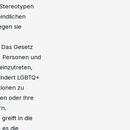
 Stereotypen
eindlichen
egen sie
: Das Gesetz
+ Personen und
einzutreten,
hindert LGBTQ+
tionen zu
en oder ihre
rn.
greift in die
 es die