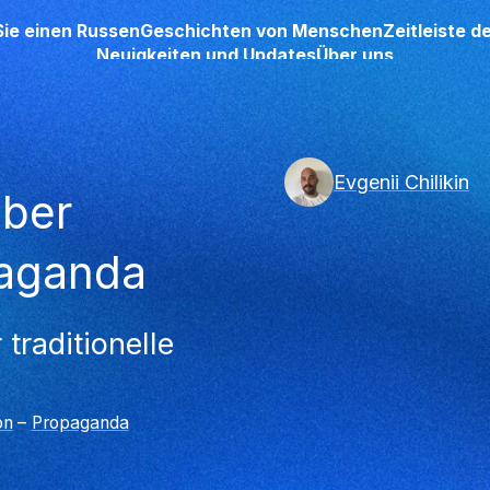
Sie einen Russen
Geschichten von Menschen
Zeitleiste 
Neuigkeiten und Updates
Über uns
Evgenii Chilikin
über
paganda
traditionelle
on
–
Propaganda