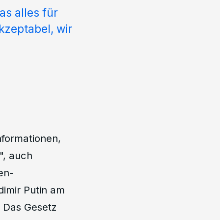
s alles für
kzeptabel, wir
nformationen,
", auch
en-
imir Putin am
. Das Gesetz