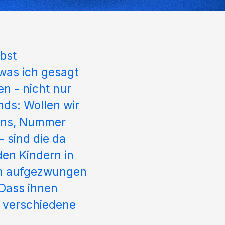
bst
was ich gesagt
n - nicht nur
nds: Wollen wir
eins, Nummer
 sind die da
den Kindern in
en aufgezwungen
Dass ihnen
n verschiedene