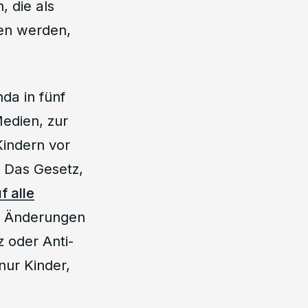
, die als
hen werden,
da in fünf
edien, zur
Kindern vor
. Das Gesetz,
f alle
d Änderungen
 oder Anti-
nur Kinder,