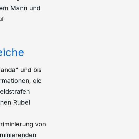
inem Mann und
uf
eiche
ganda" und bis
rmationen, die
eldstrafen
ionen Rubel
kriminierung von
iminierenden