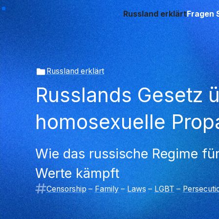
Russland erklärt
Fragen 
Russland erklärt
Russlands Gesetz 
homosexuelle Pro
Wie das russische Regime für 
Werte kämpft
Censorship
–
Family
–
Laws
–
LGBT
–
Persecuti