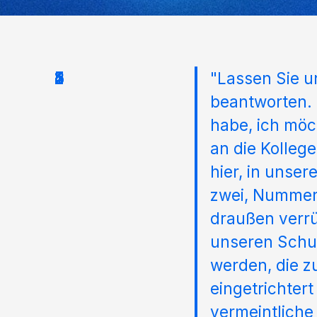
"Lassen Sie u
beantworten. 
habe, ich möc
an die Kollege
hier, in unse
zwei, Nummer 
draußen verrü
unseren Schu
werden, die z
eingetrichter
vermeintliche