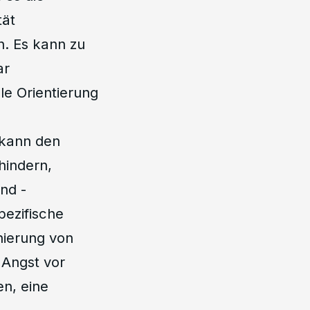
tät
n. Es kann zu
ar
le Orientierung
 kann den
hindern,
nd -
ezifische
inierung von
Angst vor
n, eine