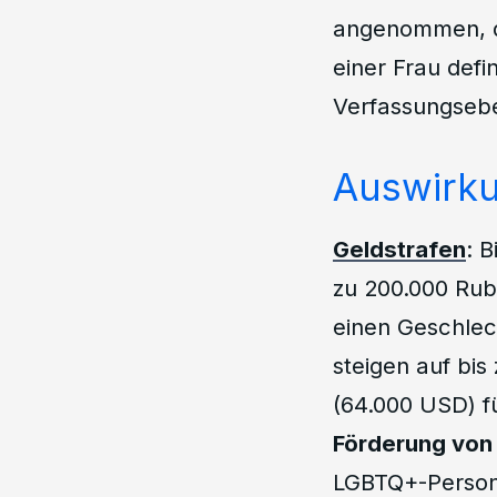
angenommen, di
einer Frau defi
Verfassungsebe
Auswirk
Geldstrafen
: 
zu 200.000 Rube
einen Geschlec
steigen auf bis
(64.000 USD) fü
Förderung von 
LGBTQ+-Persone