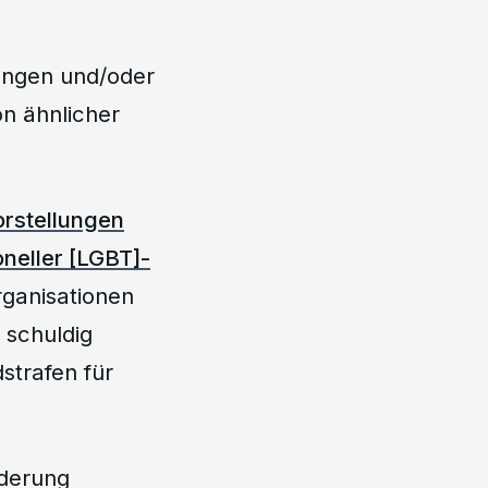
hungen und/oder
on ähnlicher
orstellungen
oneller [LGBT]-
rganisationen
 schuldig
strafen für
nderung