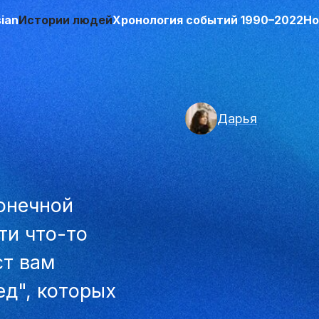
sian
Истории людей
Хронология событий 1990–2022
Но
Дарья
конечной
ти что-то
ст вам
д", которых