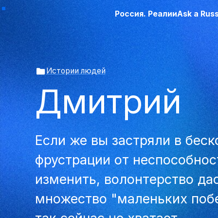
Россия. Реалии
Ask a Rus
Истории людей
Дмитрий
Если же вы застряли в бес
фрустрации от неспособнос
изменить, волонтерство да
множество "маленьких побе