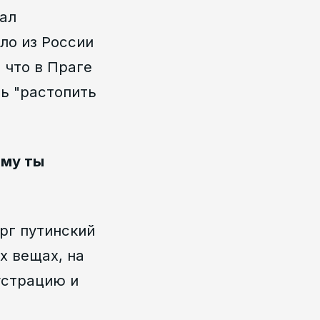
тал
ло из России
 что в Праге
сь "растопить
ему ты
ерг путинский
х вещах, на
устрацию и