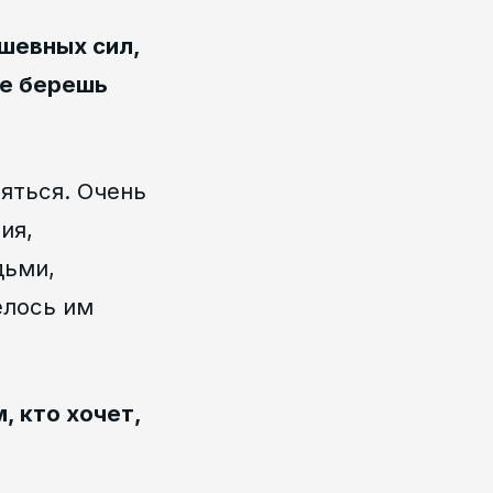
шевных сил,
де берешь
ляться. Очень
ия,
дьми,
елось им
 кто хочет,