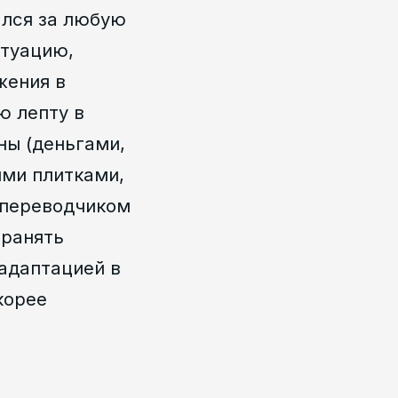
тался за любую
итуацию,
жения в
ю лепту в
ны (деньгами,
ми плитками,
 переводчиком
транять
адаптацией в
корее