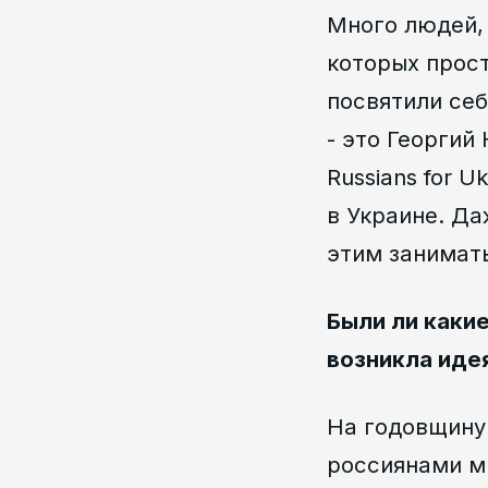
Много людей, 
которых прос
посвятили се
- это Георгий
Russians for
в Украине. Да
этим занимат
Были ли какие
возникла иде
На годовщину
россиянами мы