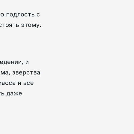
ю подлость с
стоять этому.
едении, и
ома, зверства
масса и все
ть даже