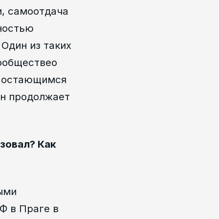
и, самоотдача
лностью
Один из таких
сообществео
и остающимся
он продолжает
изовал? Как
ыми
Ф в Праге в