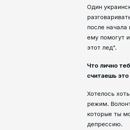
Один украинск
разговаривать
после начала 
ему помогут и
этот лед".
Что лично те
считаешь это
Хотелось хоть
режим. Волонт
которые ты м
депрессию.