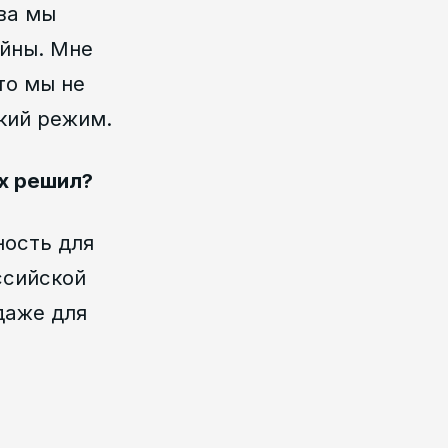
ва мы
ойны. Мне
то мы не
кий режим.
х решил?
ность для
ссийской
даже для