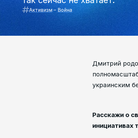
так сейчас не хватает.
Активизм
–
Война
Дмитрий родом
полномасштаб
украинским б
Расскажи о с
инициативах т