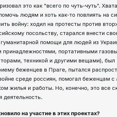
ризовал это как "всего по чуть-чуть". Хва
омочь людям и хоть как-то повлиять на с
ить войну: ходил на протесты против втор
сийскому посольству, старался внести сво
 гуманитарной помощи для людей из Украи
 принадлежностями, портативными газовы
аторами, техникой и другими вещами), был
риему беженцев в Праге, пытался распрос
войне среде россиян, помогал беженцам с 
ком жилья и работы. Но, конечно, это все с
я деятельность.
новило на участие в этих проектах?