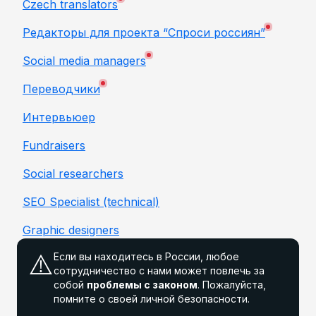
Czech translators
Редакторы для проекта “Спроси россиян”
Social media managers
Переводчики
Интервьюер
Fundraisers
Social researchers
SEO Specialist (technical)
Graphic designers
⚠️
Если вы находитесь в России, любое
сотрудничество с нами может повлечь за
собой
проблемы с законом
. Пожалуйста,
помните о своей личной безопасности.