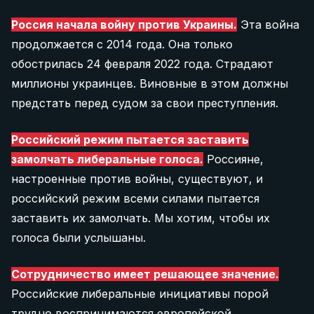
Мы можем опубликовать ваш рассказ
опубликовать его на своей платформе при
Fundraisers
зарегестрированного в Fio Banka (Чехия),
анонимно.
Россия начала войну против Украины.
Эта война
указании авторства.
2702660360/2010. Банковский перевод
продолжается с 2014 года. Она только
Social researchers
возможно отправить по реквезитам либо
обострилась 24 февраля 2022 года. Страдают
Tell your story
More info for media
SEO Specialist (technical)
миллионы украинцев. Виновные в этом должны
отсканировав QR-код в вашем банковском
предстать перед судом за свои преступления.
приложении:
Graphic designers
10 €
Просмотреть все 11 вакансий
Российский режим пытается заставить
замолчать либеральные голоса.
Россияне,
Если вы хотите помочь нашему проекту, но не нашли
Donate 10 €
настроенные против войны, существуют, и
интересующей вас вакансии, дайте нам знать:
российский режим всеми силами пытается
заставить их замолчать. Мы хотим, чтобы их
info@after-russia.org
20 €
голоса были услышаны.
Donate 20 €
Сотрудничество имеет решающее значение.
Российские либеральные инициативы порой
40 €
трудно воспринимаются европейской