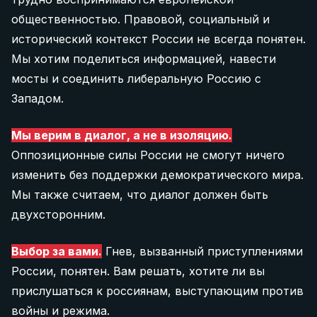
общественностью. Правовой, социальный и
Donate 40 €
исторический контекст России не всегда понятен.
Мы хотим поделиться информацией, навести
60 €
мосты и соединить либеральную Россию с
Западом.
Donate 60 €
Мы верим в диалог, а не в изоляцию.
Оппозиционные силы России не смогут ничего
изменить без поддержки демократического мира.
Мы также считаем, что диалог должен быть
двухсторонним.
Выбор за вами.
Гнев, вызванный приступлениями
России, понятен. Вам решать, хотите ли вы
прислушаться к россиянам, выступающим против
войны и режима.