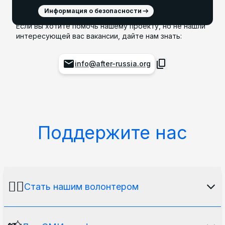
Информация о безопасности
Если вы хотите помочь нашему проекту, но не нашли
интересующей вас вакансии, дайте нам знать:
info@after-russia.org
Поддержите нас
🙋‍♂️
Стать нашим волонтером
Наша медиаплатформа не существовала бы