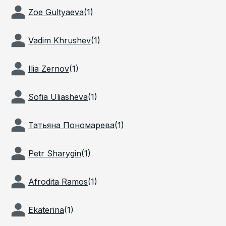
Zoe Gultyaeva
(
1
)
Vadim Khrushev
(
1
)
Ilia Zernov
(
1
)
Sofia Uliasheva
(
1
)
Татьяна Пономарева
(
1
)
Petr Sharygin
(
1
)
Afrodita Ramos
(
1
)
Ekaterina
(
1
)