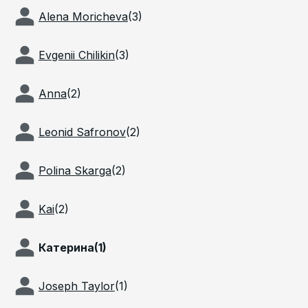
Alena Moricheva
(
3
)
Evgenii Chilikin
(
3
)
Anna
(
2
)
Leonid Safronov
(
2
)
Polina Skarga
(
2
)
Kai
(
2
)
Катерина
(
1
)
Joseph Taylor
(
1
)