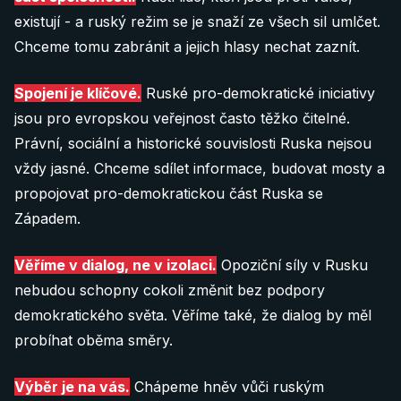
Podívejte se na 11 positions
existují - a ruský režim se je snaží ze všech sil umlčet.
Chceme tomu zabránit a jejich hlasy nechat zaznít.
Je nějaká další oblast ve které byste nám rádi pomohli? Dejte
20 €
nám vědět:
Spojení je klíčové.
Ruské pro-demokratické iniciativy
Donate 20 €
jsou pro evropskou veřejnost často těžko čitelné.
info@after-russia.org
Právní, sociální a historické souvislosti Ruska nejsou
vždy jasné. Chceme sdílet informace, budovat mosty a
40 €
propojovat pro-demokratickou část Ruska se
Donate 40 €
Západem.
Věříme v dialog, ne v izolaci.
Opoziční síly v Rusku
60 €
nebudou schopny cokoli změnit bez podpory
demokratického světa. Věříme také, že dialog by měl
Donate 60 €
probíhat oběma směry.
Poznámka: QR kódy fungují pouze pokud je
Výběr je na vás.
Chápeme hněv vůči ruským
nascanujete
přímo z vaší bankovní aplikace
.