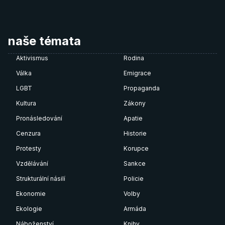
naše témata
Aktivismus
Rodina
Válka
Emigrace
LGBT
Propaganda
Kultura
Zákony
Pronásledování
Apatie
Cenzura
Historie
Protesty
Korupce
Vzdělávání
Sankce
Strukturální násilí
Policie
Ekonomie
Volby
Ekologie
Armáda
Náboženství
Knihy