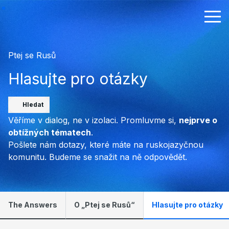
Ptej se Rusů
Hlasujte pro otázky
Hledat
Věříme v dialog, ne v izolaci. Promluvme si,
nejprve o
obtížných tématech
.
Pošlete nám dotazy, které máte na ruskojazyčnou
komunitu. Budeme se snažit na ně odpovědět.
The Answers
O „Ptej se Rusů“
Hlasujte pro otázky