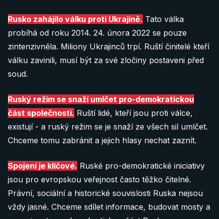
Rusko funguje.
Commons, můžeme vám umožnit jeho zveřejnění
Číslo našeho
transparentního bankovního účtu
je
Editor rozhovorů
Rusko zahájilo válku proti Ukrajině.
Tato válka
na vaší platformě (s uvedením autora).
2702660360/2010, založená je u Fio Banky
Vaše zkušenosti můžeme zveřejnit anonymně.
probíhá od roku 2014. 24. února 2022 se pouze
Fundraisers
(Česká republika). Můžete nám buď poslat peníze
zintenzivněla. Miliony Ukrajinců trpí. Ruští činitelé kteří
Více info pro média
přímo na něj, nebo nascanovat jeden z QR kódů
Vyprávějte svůj příběh
válku zavinili, musí být za své zločiny postaveni před
Social researchers
níže ve vaší bankovní aplikaci:
soud.
SEO Specialista (technický)
10 €
Ruský režim se snaží umlčet pro-demokratickou
Graphic designers
část společnosti.
Ruští lidé, kteří jsou proti válce,
Donate 10 €
Podívejte se na 11 positions
existují - a ruský režim se je snaží ze všech sil umlčet.
Chceme tomu zabránit a jejich hlasy nechat zaznít.
Je nějaká další oblast ve které byste nám rádi pomohli? Dejte
20 €
nám vědět:
Spojení je klíčové.
Ruské pro-demokratické iniciativy
Donate 20 €
jsou pro evropskou veřejnost často těžko čitelné.
info@after-russia.org
Právní, sociální a historické souvislosti Ruska nejsou
vždy jasné. Chceme sdílet informace, budovat mosty a
40 €