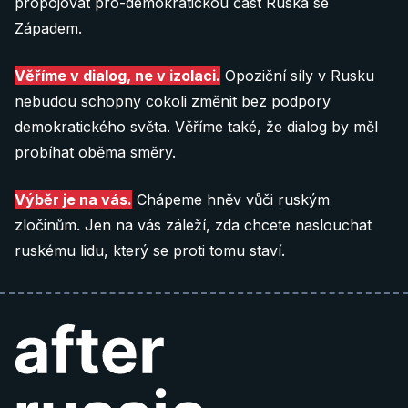
propojovat pro-demokratickou část Ruska se
Donate 40 €
Západem.
Věříme v dialog, ne v izolaci.
Opoziční síly v Rusku
60 €
nebudou schopny cokoli změnit bez podpory
demokratického světa. Věříme také, že dialog by měl
Donate 60 €
probíhat oběma směry.
Poznámka: QR kódy fungují pouze pokud je
Výběr je na vás.
Chápeme hněv vůči ruským
nascanujete
přímo z vaší bankovní aplikace
.
zločinům. Jen na vás záleží, zda chcete naslouchat
ruskému lidu, který se proti tomu staví.