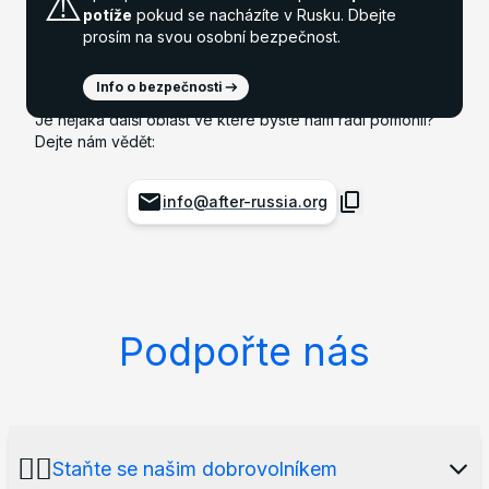
⚠️
potíže
pokud se nacházíte v Rusku. Dbejte
prosím na svou osobní bezpečnost.
Info o bezpečnosti
Je nějaká další oblast ve které byste nám rádi pomohli?
Dejte nám vědět:
info@after-russia.org
Podpořte nás
🙋‍♂️
Staňte se našim dobrovolníkem