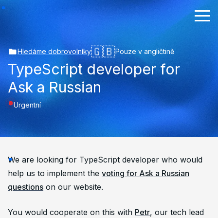
🇬🇧
Hledáme dobrovolníky
Pouze v angličtině
TypeScript developer for
Ask a Russian
Urgentní
We are looking for TypeScript developer who would
help us to implement the
voting for
Ask a Russian
questions
on our website.
You would cooperate on this with
Petr
, our tech lead