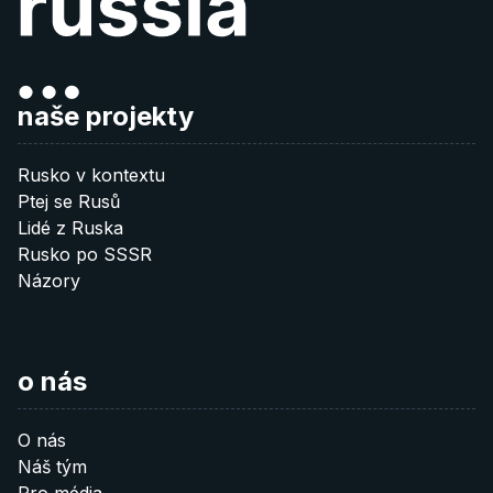
naše projekty
Rusko v kontextu
Ptej se Rusů
Lidé z Ruska
Rusko po SSSR
Názory
o nás
O nás
Náš tým