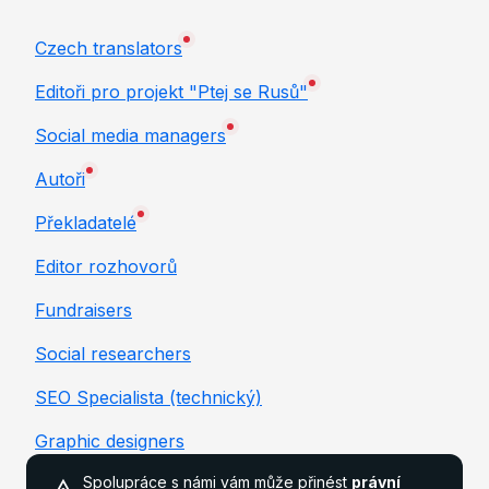
Czech translators
Editoři pro projekt "Ptej se Rusů"
Social media managers
Autoři
Překladatelé
Editor rozhovorů
Fundraisers
Social researchers
SEO Specialista (technický)
Graphic designers
Spolupráce s námi vám může přinést
právní