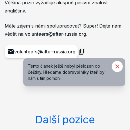
Většina pozic vyžaduje alespoň pasivní znalost
angličtiny.
Máte zájem s námi spolupracovat? Super! Dejte nám
vědět na
volunteers@after-russia.org
.
volunteers@after-russia.org
Tento článek ještě nebyl přeložen do
češtiny.
Hledáme dobrovolníky
kteří by
nám s tím pomohli.
Další pozice