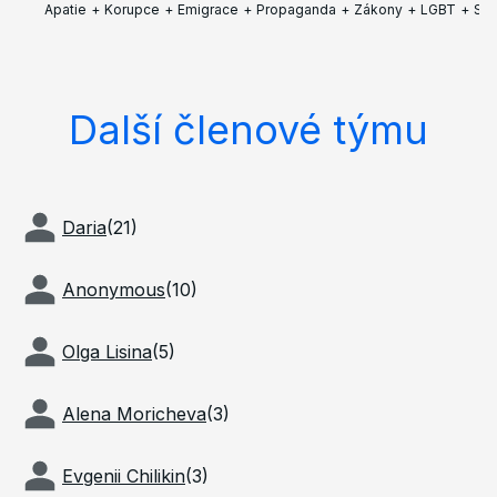
Apatie
+
Korupce
+
Emigrace
+
Propaganda
+
Zákony
+
LGBT
+
Sa
Další členové týmu
Daria
(
21
)
Anonymous
(
10
)
Olga Lisina
(
5
)
Alena Moricheva
(
3
)
Evgenii Chilikin
(
3
)