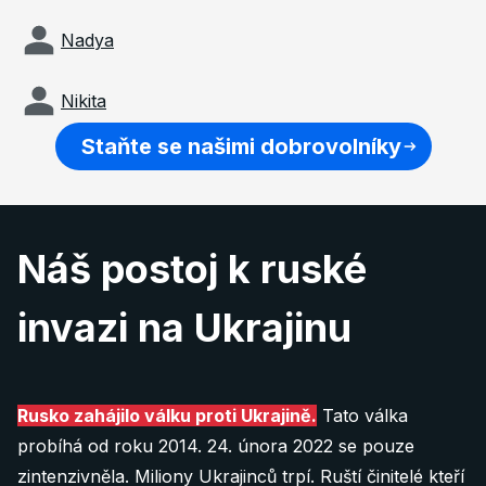
Nadya
Nikita
Staňte se našimi dobrovolníky
Náš postoj k ruské
invazi na Ukrajinu
Rusko zahájilo válku proti Ukrajině.
Tato válka
probíhá od roku 2014. 24. února 2022 se pouze
zintenzivněla. Miliony Ukrajinců trpí. Ruští činitelé kteří