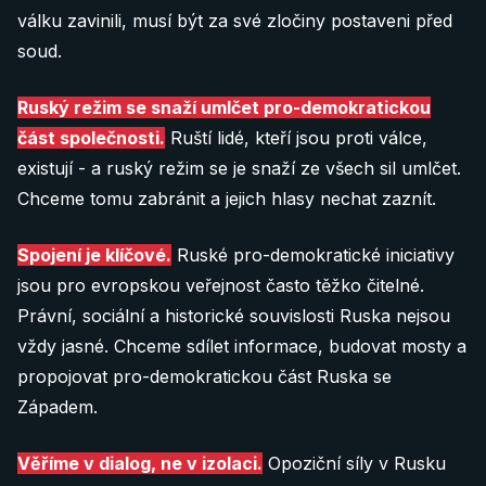
válku zavinili, musí být za své zločiny postaveni před
soud.
Ruský režim se snaží umlčet pro-demokratickou
část společnosti.
Ruští lidé, kteří jsou proti válce,
existují - a ruský režim se je snaží ze všech sil umlčet.
Chceme tomu zabránit a jejich hlasy nechat zaznít.
Spojení je klíčové.
Ruské pro-demokratické iniciativy
jsou pro evropskou veřejnost často těžko čitelné.
Právní, sociální a historické souvislosti Ruska nejsou
vždy jasné. Chceme sdílet informace, budovat mosty a
propojovat pro-demokratickou část Ruska se
Západem.
Věříme v dialog, ne v izolaci.
Opoziční síly v Rusku