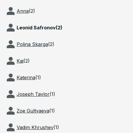
Anna
(
2
)
Leonid Safronov
(
2
)
Polina Skarga
(
2
)
Kai
(
2
)
Katerina
(
1
)
Joseph Taylor
(
1
)
Zoe Gultyaeva
(
1
)
Vadim Khrushev
(
1
)