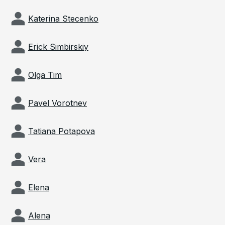
Katerina Stecenko
Erick Simbirskiy
Olga Tim
Pavel Vorotnev
Tatiana Potapova
Vera
Elena
Alena