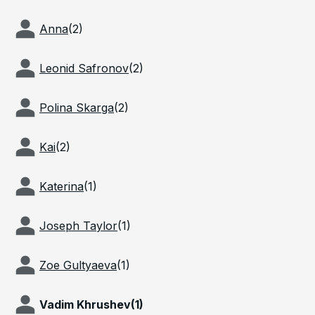
Anna
(
2
)
Leonid Safronov
(
2
)
Polina Skarga
(
2
)
Kai
(
2
)
Katerina
(
1
)
Joseph Taylor
(
1
)
Zoe Gultyaeva
(
1
)
Vadim Khrushev
(
1
)