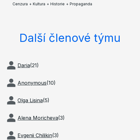
Cenzura
+
Kultura
+
Historie
+
Propaganda
Další členové týmu
Daria
(
21
)
Anonymous
(
10
)
Olga Lisina
(
5
)
Alena Moricheva
(
3
)
Evgenii Chilikin
(
3
)