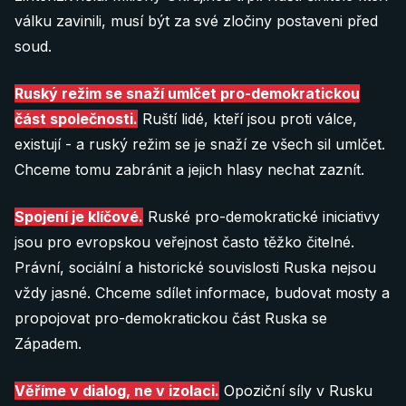
válku zavinili, musí být za své zločiny postaveni před
soud.
Ruský režim se snaží umlčet pro-demokratickou
část společnosti.
Ruští lidé, kteří jsou proti válce,
existují - a ruský režim se je snaží ze všech sil umlčet.
Chceme tomu zabránit a jejich hlasy nechat zaznít.
Spojení je klíčové.
Ruské pro-demokratické iniciativy
jsou pro evropskou veřejnost často těžko čitelné.
Právní, sociální a historické souvislosti Ruska nejsou
vždy jasné. Chceme sdílet informace, budovat mosty a
propojovat pro-demokratickou část Ruska se
Západem.
Věříme v dialog, ne v izolaci.
Opoziční síly v Rusku