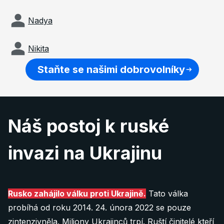
Nadya
Nikita
Staňte se našimi dobrovolníky
Náš postoj k ruské
invazi na Ukrajinu
Rusko zahájilo válku proti Ukrajině.
Tato válka
probíhá od roku 2014. 24. února 2022 se pouze
zintenzivněla. Miliony Ukrajinců trpí. Ruští činitelé kteří