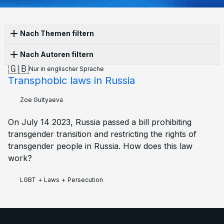
Nach Themen filtern
Nach Autoren filtern
Propaganda
16
Persecution
13
Censorship
10
🇬🇧
Nur in englischer Sprache
History
10
Laws
10
Culture
8
War
8
Apathy
6
Transphobic laws in Russia
Anonymous
10
Olga Lisina
5
Alena Moricheva
3
Corruption
5
Structural violence
5
Activism
4
Evgenii Chilikin
3
Kai
2
Leonid Safronov
2
LGBT
4
Protest
4
Economy
3
Education
3
Zoe Gultyaeva
Polina Skarga
2
Afrodita Ramos
1
Ekaterina
1
Elections
3
Ecology
2
Emigration
2
Family
2
Ilia Zernov
1
Joseph Taylor
1
Petr Cibulka
1
Military
2
Police
2
Sanctions
2
Books
1
On July 14 2023, Russia passed a bill prohibiting
Tatiana Ponomareva
1
Vadim Khrushev
1
Future
1
Mobilisation
1
transgender transition and restricting the rights of
Zoe Gultyaeva
1
transgender people in Russia. How does this law
work?
LGBT
+
Laws
+
Persecution