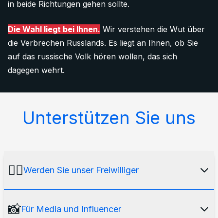
in beide Richtungen gehen sollte.
Die Wahl liegt bei Ihnen.
Wir verstehen die Wut über
die Verbrechen Russlands. Es liegt an Ihnen, ob Sie
auf das russische Volk hören wollen, das sich
dagegen wehrt.
Unterstützen Sie uns
🙋‍♂️
Werden Sie unser Freiwilliger
Unsere Medienplattform würde ohne unser
📸
Für Media und Influencer