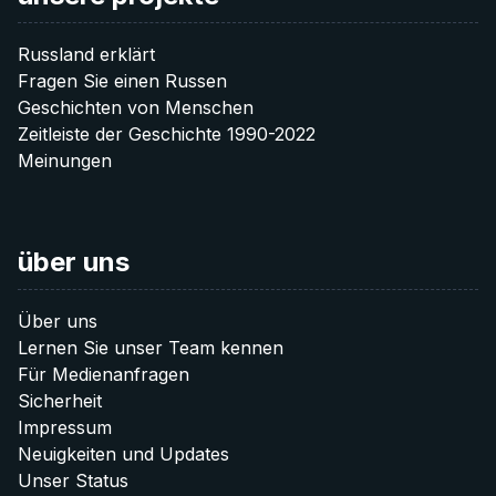
Fundraisers
Donate 10 €
Plattform zu veröffentlichen (mit Quellenangabe).
Wir können Ihre Erfahrungen anonym
Social researchers
Russland erklärt
Fragen Sie einen Russen
veröffentlichen.
20 €
Mehr Informationen für Media
SEO Specialist (technical)
Geschichten von Menschen
Zeitleiste der Geschichte 1990-2022
Donate 20 €
Erzählen Sie Ihre Geschichte
Graphic designers
Meinungen
{{ Alle Stellen }} erkunden
40 €
Gibt es eine andere Art wie Sie uns unterstützen möchten?
über uns
Lassen Sie es uns wissen:
Donate 40 €
info@after-russia.org
Über uns
Lernen Sie unser Team kennen
60 €
Für Medienanfragen
Sicherheit
Donate 60 €
Impressum
Neuigkeiten und Updates
Unser Status