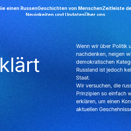
Sie einen Russen
Geschichten von Menschen
Zeitleiste 
Neuigkeiten und Updates
Über uns
Wenn wir über Politik 
nachdenken, neigen wi
klärt
demokratischen Kateg
Russland ist jedoch ke
Staat.
Wir versuchen, die rus
Prinzipien so einfach 
erklären, um einen Kon
aktuellen Geschehniss