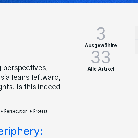
3
Ausgewählte
33
g perspectives,
Alle Artikel
sia leans leftward,
hts. Is this indeed
+
Persecution
+
Protest
riphery: