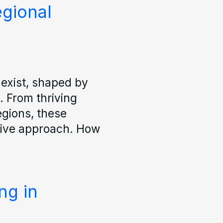
egional
s exist, shaped by
. From thriving
egions, these
sive approach. How
ng in