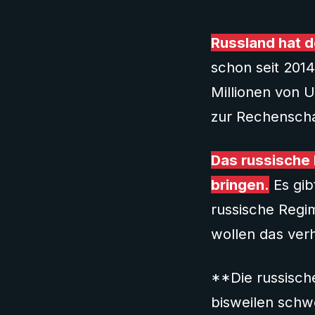
Russland hat d
schon seit 2014
Millionen von 
zur Rechensch
Das russische 
bringen.
Es gib
russische Regi
wollen das ver
**Die russischen
bisweilen schwe