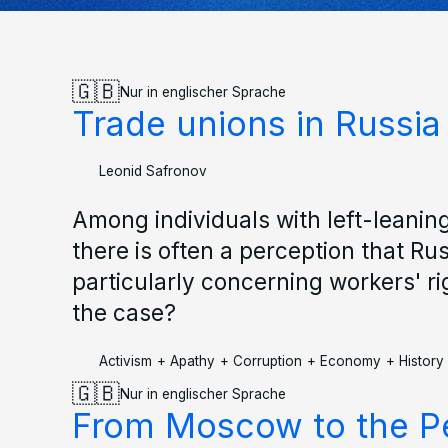
🇬🇧
Nur in englischer Sprache
Trade unions in Russia
Leonid Safronov
Among individuals with left-leanin
there is often a perception that Rus
particularly concerning workers' rig
the case?
Activism
+
Apathy
+
Corruption
+
Economy
+
History
🇬🇧
Nur in englischer Sprache
From Moscow to the Pe