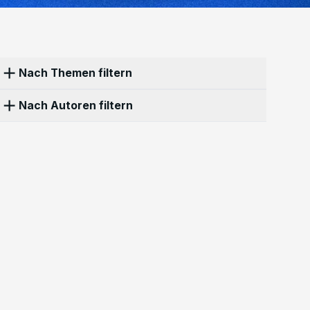
Nach Themen filtern
Nach Autoren filtern
Propaganda
16
Persecution
13
Censorship
10
History
10
Laws
10
Anonymous
10
Olga Lisina
5
Culture
8
War
8
Apathy
6
Alena Moricheva
3
Evgenii Chilikin
3
Corruption
5
Structural violence
5
Kai
2
Leonid Safronov
2
Polina Skarga
2
Activism
4
LGBT
4
Protest
4
Afrodita Ramos
1
Ekaterina
1
Ilia Zernov
1
Economy
3
Education
3
Elections
3
Joseph Taylor
1
Petr Cibulka
1
Ecology
2
Emigration
2
Family
2
Tatiana Ponomareva
1
Vadim Khrushev
1
Military
2
Police
2
Sanctions
2
Zoe Gultyaeva
1
Books
1
Future
1
Mobilisation
1