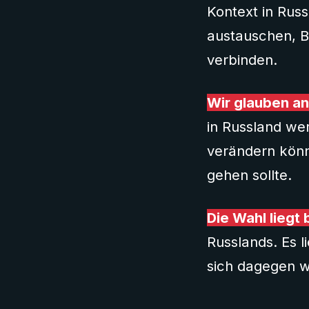
Kontext in Russ
austauschen, B
verbinden.
Wir glauben an 
in Russland we
verändern könn
gehen sollte.
Die Wahl liegt 
Russlands. Es l
sich dagegen w