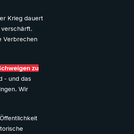
er Krieg dauert
 verschärft.
re Verbrechen
 Schweigen zu
d - und das
ingen. Wir
Öffentlichkeit
storische