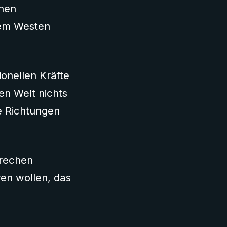
onen
dem Westen
ionellen Kräfte
en Welt nichts
e Richtungen
brechen
ren wollen, das