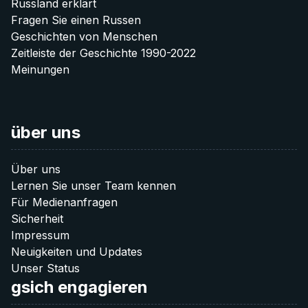
Social researchers
Russland erklärt
Fragen Sie einen Russen
veröffentlichen.
20 €
Mehr Informationen für Media
SEO Specialist (technical)
Geschichten von Menschen
Zeitleiste der Geschichte 1990-2022
Donate 20 €
Erzählen Sie Ihre Geschichte
Graphic designers
Meinungen
{{ Alle Stellen }} erkunden
40 €
Gibt es eine andere Art wie Sie uns unterstützen möchten?
über uns
Lassen Sie es uns wissen:
Donate 40 €
info@after-russia.org
Über uns
Lernen Sie unser Team kennen
60 €
Für Medienanfragen
Sicherheit
Donate 60 €
Impressum
Neuigkeiten und Updates
Unser Status
gsich engagieren