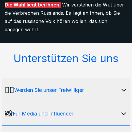
Die Wahl liegt bei Ihnen.
Wir verstehen die Wut über
die Verbrechen Russlands. Es liegt an Ihnen, ob Sie
auf das russische Volk hören wollen, das sich
dagegen wehrt.
Unterstützen Sie uns
🙋‍♂️
Werden Sie unser Freiwilliger
Unsere Medienplattform würde ohne unser
📸
Für Media und Influencer
internationales Freiwilligenteam
nicht
existieren. Möchten Sie eine_r davon werden?