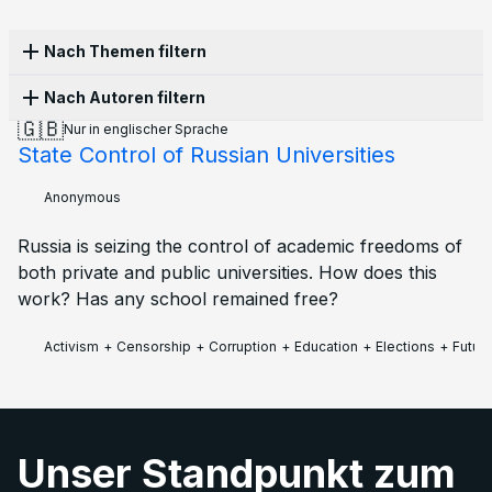
Nach Themen filtern
Nach Autoren filtern
Propaganda
16
Persecution
13
Censorship
10
🇬🇧
Nur in englischer Sprache
History
10
Laws
10
Culture
8
War
8
Apathy
6
State Control of Russian Universities
Anonymous
10
Olga Lisina
5
Alena Moricheva
3
Corruption
5
Structural violence
5
Activism
4
Evgenii Chilikin
3
Kai
2
Leonid Safronov
2
LGBT
4
Protest
4
Economy
3
Education
3
Anonymous
Polina Skarga
2
Afrodita Ramos
1
Ekaterina
1
Elections
3
Ecology
2
Emigration
2
Family
2
Ilia Zernov
1
Joseph Taylor
1
Petr Cibulka
1
Military
2
Police
2
Sanctions
2
Books
1
Russia is seizing the control of academic freedoms of
Tatiana Ponomareva
1
Vadim Khrushev
1
Future
1
Mobilisation
1
both private and public universities. How does this
Zoe Gultyaeva
1
work? Has any school remained free?
Activism
+
Censorship
+
Corruption
+
Education
+
Elections
+
Futur
Unser Standpunkt zum