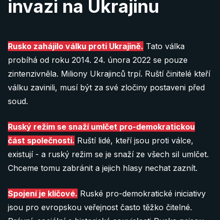
invazi na Ukrajinu
rád bude spolupracovat na novém obsahu.
Midjourney nebo Fillout.com) a reklamu.
Vaše zkušenosti pomohou lidem pochopit, jak
Jelikož je náš obsah pod licencí Creative
Překladatelé
Rusko funguje.
Commons, můžeme vám umožnit jeho zveřejnění
Číslo našeho
transparentního bankovního účtu
je
Editor rozhovorů
Rusko zahájilo válku proti Ukrajině.
Tato válka
na vaší platformě (s uvedením autora).
2702660360/2010, založená je u Fio Banky
Vaše zkušenosti můžeme zveřejnit anonymně.
probíhá od roku 2014. 24. února 2022 se pouze
Fundraisers
(Česká republika). Můžete nám buď poslat peníze
zintenzivněla. Miliony Ukrajinců trpí. Ruští činitelé kteří
Více info pro média
přímo na něj, nebo nascanovat jeden z QR kódů
Vyprávějte svůj příběh
válku zavinili, musí být za své zločiny postaveni před
Social researchers
níže ve vaší bankovní aplikaci:
soud.
SEO Specialista (technický)
10 €
Ruský režim se snaží umlčet pro-demokratickou
Graphic designers
část společnosti.
Ruští lidé, kteří jsou proti válce,
Donate 10 €
Podívejte se na 11 positions
existují - a ruský režim se je snaží ze všech sil umlčet.
Chceme tomu zabránit a jejich hlasy nechat zaznít.
Je nějaká další oblast ve které byste nám rádi pomohli? Dejte
20 €
nám vědět:
Spojení je klíčové.
Ruské pro-demokratické iniciativy
Donate 20 €
jsou pro evropskou veřejnost často těžko čitelné.
info@after-russia.org