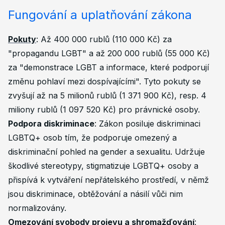
Fungování a uplatňování zákona
Pokuty
: Až 400 000 rublů (110 000 Kč) za
"propagandu LGBT" a až 200 000 rublů (55 000 Kč)
za "demonstrace LGBT a informace, které podporují
změnu pohlaví mezi dospívajícími". Tyto pokuty se
zvyšují až na 5 milionů rublů (1 371 900 Kč), resp. 4
miliony rublů (1 097 520 Kč) pro právnické osoby.
Podpora diskriminace
: Zákon posiluje diskriminaci
LGBTQ+ osob tím, že podporuje omezený a
diskriminační pohled na gender a sexualitu. Udržuje
škodlivé stereotypy, stigmatizuje LGBTQ+ osoby a
přispívá k vytváření nepřátelského prostředí, v němž
jsou diskriminace, obtěžování a násilí vůči nim
normalizovány.
Omezování svobody projevu a shromažďování
: