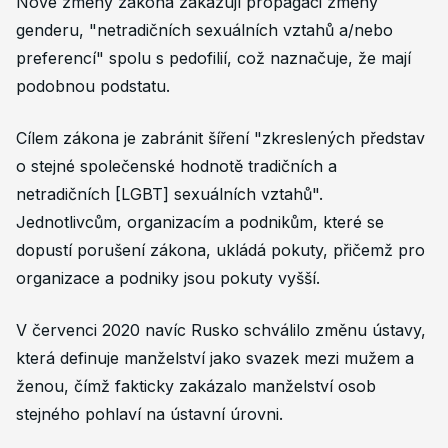
Nové změny zákona zakazují propagaci změny
genderu, "netradičních sexuálních vztahů a/nebo
preferencí" spolu s pedofilií, což naznačuje, že mají
podobnou podstatu.
Cílem zákona je zabránit šíření "zkreslených představ
o stejné společenské hodnotě tradičních a
netradičních [LGBT] sexuálních vztahů".
Jednotlivcům, organizacím a podnikům, které se
dopustí porušení zákona, ukládá pokuty, přičemž pro
organizace a podniky jsou pokuty vyšší.
V červenci 2020 navíc Rusko schválilo změnu ústavy,
která definuje manželství jako svazek mezi mužem a
ženou, čímž fakticky zakázalo manželství osob
stejného pohlaví na ústavní úrovni.