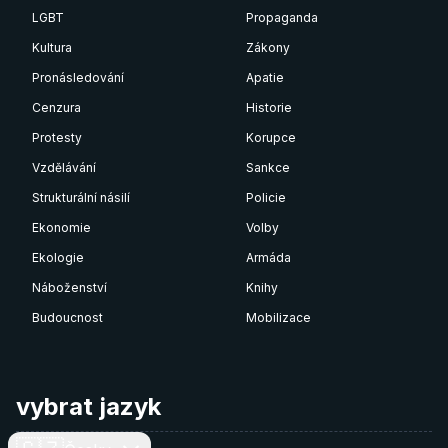
LGBT
Propaganda
Kultura
Zákony
Pronásledování
Apatie
Cenzura
Historie
Protesty
Korupce
Vzdělávání
Sankce
Strukturální násilí
Policie
Ekonomie
Volby
Ekologie
Armáda
Náboženství
Knihy
Budoucnost
Mobilizace
vybrat jazyk