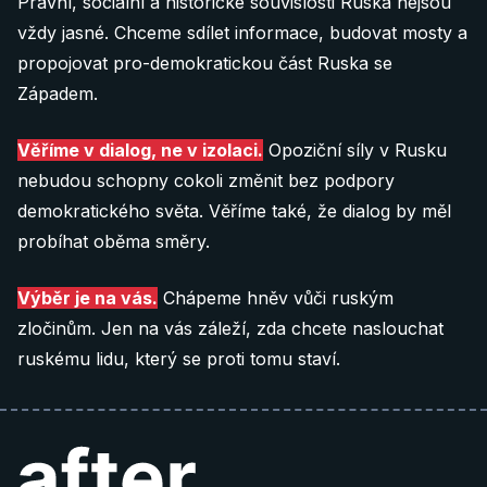
Právní, sociální a historické souvislosti Ruska nejsou
vždy jasné. Chceme sdílet informace, budovat mosty a
40 €
propojovat pro-demokratickou část Ruska se
Donate 40 €
Západem.
Věříme v dialog, ne v izolaci.
Opoziční síly v Rusku
60 €
nebudou schopny cokoli změnit bez podpory
demokratického světa. Věříme také, že dialog by měl
Donate 60 €
probíhat oběma směry.
Poznámka: QR kódy fungují pouze pokud je
Výběr je na vás.
Chápeme hněv vůči ruským
nascanujete
přímo z vaší bankovní aplikace
.
zločinům. Jen na vás záleží, zda chcete naslouchat
ruskému lidu, který se proti tomu staví.