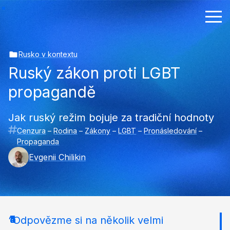
Rusko v kontextu
Ruský zákon proti LGBT
propagandě
Jak ruský režim bojuje za tradiční hodnoty
Cenzura
–
Rodina
–
Zákony
–
LGBT
–
Pronásledování
–
Propaganda
Evgenii Chilikin
“Odpovězme si na několik velmi