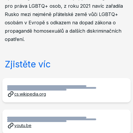
pro práva LGBTQ+ osob, z roku 2021 navíc zařadila
Rusko mezi nejméně přátelské země vůči LGBTQ+
osobám v Evropě s odkazem na dopad zákona o
propagandě homosexuálů a dalších diskriminačních
opatření.
Zjistěte víc
cs.wikipedia.org
youtu.be