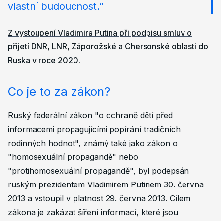
vlastní budoucnost.”
Z vystoupení Vladimira Putina při podpisu smluv o
přijetí DNR, LNR, Záporožské a Chersonské oblasti do
Ruska v roce 2020.
Co je to za zákon?
Ruský federální zákon "o ochraně dětí před
informacemi propagujícími popírání tradičních
rodinných hodnot", známý také jako zákon o
"homosexuální propagandě" nebo
"protihomosexuální propagandě", byl podepsán
ruským prezidentem Vladimirem Putinem 30. června
2013 a vstoupil v platnost 29. června 2013. Cílem
zákona je zakázat šíření informací, které jsou