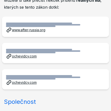
Můžete si také přečíst několik příběhů
reálných lidí
,
kterých se tento zákon dotkl:
www.after-russia.org
ochevidcy.com
ochevidcy.com
Společnost