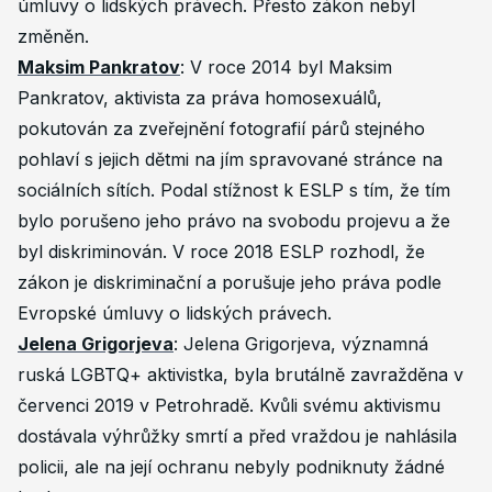
úmluvy o lidských právech. Přesto zákon nebyl
změněn.
Maksim Pankratov
: V roce 2014 byl Maksim
Pankratov, aktivista za práva homosexuálů,
pokutován za zveřejnění fotografií párů stejného
pohlaví s jejich dětmi na jím spravované stránce na
sociálních sítích. Podal stížnost k ESLP s tím, že tím
bylo porušeno jeho právo na svobodu projevu a že
byl diskriminován. V roce 2018 ESLP rozhodl, že
zákon je diskriminační a porušuje jeho práva podle
Evropské úmluvy o lidských právech.
Jelena Grigorjeva
: Jelena Grigorjeva, významná
ruská LGBTQ+ aktivistka, byla brutálně zavražděna v
červenci 2019 v Petrohradě. Kvůli svému aktivismu
dostávala výhrůžky smrtí a před vraždou je nahlásila
policii, ale na její ochranu nebyly podniknuty žádné