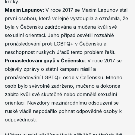
kroky.
Maxim Lapunov
: V roce 2017 se Maxim Lapunov stal
první osobou, která veřejně vystoupila a oznámila, že
byla v Čečensku zadržována a mučena kvůli své
sexuální orientaci. Jeho případ osvětlil rozsáhlé
pronásledování proti LGBTQ+ v Čečensku a
neschopnost ruských úřadů tento problém řešit.
Pronásledování gayů v Čečensku
: V roce 2017 se
objevily zprávy o státní kampani násilí a
pronásledování LGBTQ+ osob v Čečensku. Mnoho
osob bylo svévolně zadrženo, mučeno a dokonce
zabito kvůli své skutečné nebo domnělé sexuální
orientaci. Navzdory mezinárodnímu odsouzení se
ruské vládě nepodařilo pohnat odpovědné osoby k
odpovědnosti.