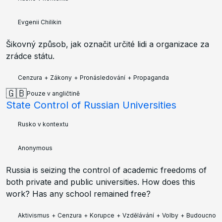
Evgenii Chilikin
Šikovný způsob, jak označit určité lidi a organizace za
zrádce státu.
Cenzura
+
Zákony
+
Pronásledování
+
Propaganda
🇬🇧
Pouze v angličtině
State Control of Russian Universities
Rusko v kontextu
Anonymous
Russia is seizing the control of academic freedoms of
both private and public universities. How does this
work? Has any school remained free?
Aktivismus
+
Cenzura
+
Korupce
+
Vzdělávání
+
Volby
+
Budoucnost