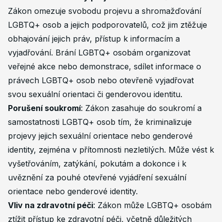
Zákon omezuje svobodu projevu a shromažďování
LGBTQ+ osob a jejich podporovatelů, což jim ztěžuje
obhajování jejich práv, přístup k informacím a
vyjadřování. Brání LGBTQ+ osobám organizovat
veřejné akce nebo demonstrace, sdílet informace o
právech LGBTQ+ osob nebo otevřeně vyjadřovat
svou sexuální orientaci či genderovou identitu.
Porušení soukromí
: Zákon zasahuje do soukromí a
samostatnosti LGBTQ+ osob tím, že kriminalizuje
projevy jejich sexuální orientace nebo genderové
identity, zejména v přítomnosti nezletilých. Může vést k
vyšetřováním, zatýkání, pokutám a dokonce i k
uvěznění za pouhé otevřené vyjádření sexuální
orientace nebo genderové identity.
Vliv na zdravotní péči
: Zákon může LGBTQ+ osobám
ztížit přístup ke zdravotní péči, včetně důležitých