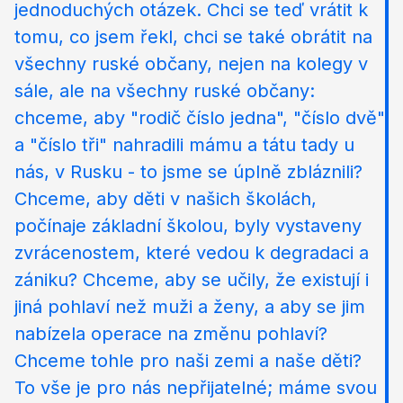
jednoduchých otázek. Chci se teď vrátit k
tomu, co jsem řekl, chci se také obrátit na
všechny ruské občany, nejen na kolegy v
sále, ale na všechny ruské občany:
chceme, aby "rodič číslo jedna", "číslo dvě"
a "číslo tři" nahradili mámu a tátu tady u
nás, v Rusku - to jsme se úplně zbláznili?
Chceme, aby děti v našich školách,
počínaje základní školou, byly vystaveny
zvrácenostem, které vedou k degradaci a
zániku? Chceme, aby se učily, že existují i
jiná pohlaví než muži a ženy, a aby se jim
nabízela operace na změnu pohlaví?
Chceme tohle pro naši zemi a naše děti?
To vše je pro nás nepřijatelné; máme svou