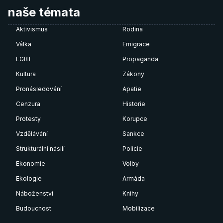
naše témata
Aktivismus
Rodina
Válka
Emigrace
LGBT
Propaganda
Kultura
Zákony
Pronásledování
Apatie
Cenzura
Historie
Protesty
Korupce
Vzdělávání
Sankce
Strukturální násilí
Policie
Ekonomie
Volby
Ekologie
Armáda
Náboženství
Knihy
Budoucnost
Mobilizace