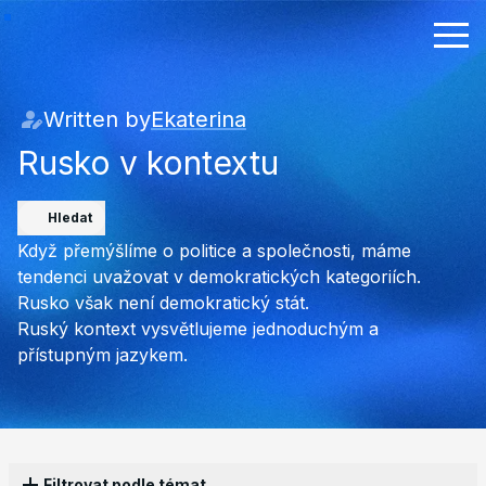
Written by
Ekaterina
Rusko v kontextu
Hledat
Když přemýšlíme o politice a společnosti, máme
tendenci uvažovat v demokratických kategoriích.
Rusko však není demokratický stát.
Ruský kontext vysvětlujeme jednoduchým a
přístupným jazykem.
Filtrovat podle témat