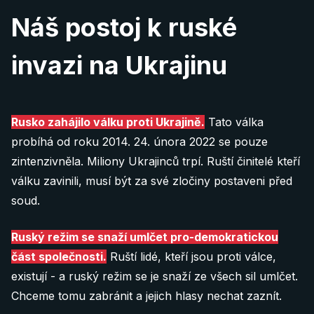
Náš postoj k ruské
invazi na Ukrajinu
Rusko zahájilo válku proti Ukrajině.
Tato válka
probíhá od roku 2014. 24. února 2022 se pouze
zintenzivněla. Miliony Ukrajinců trpí. Ruští činitelé kteří
válku zavinili, musí být za své zločiny postaveni před
soud.
Ruský režim se snaží umlčet pro-demokratickou
část společnosti.
Ruští lidé, kteří jsou proti válce,
existují - a ruský režim se je snaží ze všech sil umlčet.
Chceme tomu zabránit a jejich hlasy nechat zaznít.