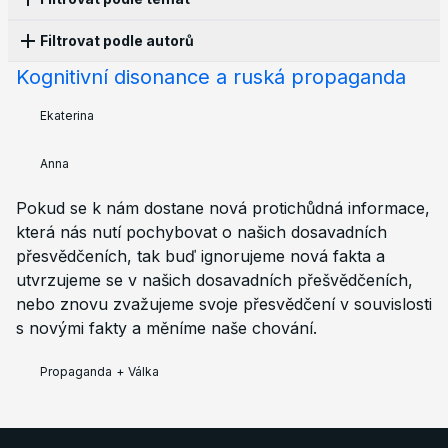
Filtrovat podle autorů
Propaganda
16
Pronásledování
13
Cenzura
10
Historie
10
Zákony
10
Kultura
8
Válka
8
Kognitivní disonance a ruská propaganda
Anonymous
10
Olga Lisina
5
Alena Moricheva
3
Apatie
6
Korupce
5
Strukturální násilí
5
Evgenii Chilikin
3
Kai
2
Leonid Safronov
2
Ekaterina
Aktivismus
4
LGBT
4
Protesty
4
Ekonomie
3
Polina Skarga
2
Afrodita Ramos
1
Ekaterina
1
Vzdělávání
3
Volby
3
Ekologie
2
Emigrace
2
Ilia Zernov
1
Joseph Taylor
1
Petr Cibulka
1
Anna
Rodina
2
Armáda
2
Policie
2
Sankce
2
Tatiana Ponomareva
1
Vadim Khrushev
1
Knihy
1
Budoucnost
1
Mobilizace
1
Pokud se k nám dostane nová protichůdná informace,
Zoe Gultyaeva
1
která nás nutí pochybovat o našich dosavadních
přesvědčeních, tak buď ignorujeme nová fakta a
utvrzujeme se v našich dosavadních přešvědčeních,
nebo znovu zvažujeme svoje přesvědčení v souvislosti
s novými fakty a měníme naše chování.
Propaganda
+
Válka