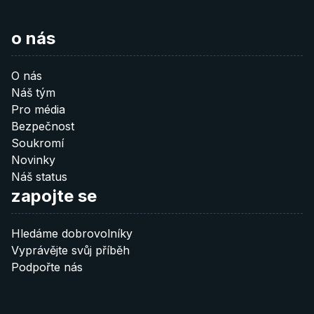
Je nějaká další oblast ve které byste nám rádi pomohli? Dejte
20 €
o nás
nám vědět:
Donate 20 €
info@after-russia.org
O nás
Náš tým
Pro média
40 €
Bezpečnost
Soukromí
Donate 40 €
Novinky
Náš status
zapojte se
60 €
Hledáme dobrovolníky
Donate 60 €
Vyprávějte svůj příběh
Podpořte nás
Poznámka: QR kódy fungují pouze pokud je
nascanujete
přímo z vaší bankovní aplikace
.