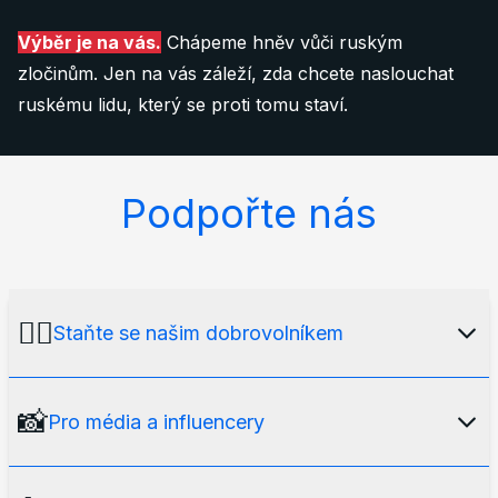
Výběr je na vás.
Chápeme hněv vůči ruským
zločinům. Jen na vás záleží, zda chcete naslouchat
ruskému lidu, který se proti tomu staví.
Podpořte nás
🙋‍♂️
Staňte se našim dobrovolníkem
Naše mediální platforma by neexistovala bez
📸
Pro média a influencery
našeho
mezinárodního týmu dobrovolníků
.
Chcete se stát jedním/jednou z nich? Zde je