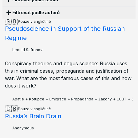
Filtrovat podle autorů
Propaganda
16
Pronásledování
13
Cenzura
10
🇬🇧
Pouze v angličtině
Historie
10
Zákony
10
Kultura
8
Válka
8
Pseudoscience in Support of the Russian
Anonymous
10
Olga Lisina
5
Alena Moricheva
3
Apatie
6
Korupce
5
Strukturální násilí
5
Evgenii Chilikin
3
Kai
2
Leonid Safronov
2
Regime
Aktivismus
4
LGBT
4
Protesty
4
Ekonomie
3
Polina Skarga
2
Afrodita Ramos
1
Ekaterina
1
Vzdělávání
3
Volby
3
Ekologie
2
Emigrace
2
Ilia Zernov
Leonid Safronov
1
Joseph Taylor
1
Petr Cibulka
1
Rodina
2
Armáda
2
Policie
2
Sankce
2
Tatiana Ponomareva
1
Vadim Khrushev
1
Knihy
1
Budoucnost
1
Mobilizace
1
Conspiracy theories and bogus science: Russia uses
Zoe Gultyaeva
1
this in criminal cases, propaganda and justification of
war. What are the most famous cases of this and how
does it work?
Apatie
+
Korupce
+
Emigrace
+
Propaganda
+
Zákony
+
LGBT
+
Sa
🇬🇧
Pouze v angličtině
Russia’s Brain Drain
Anonymous