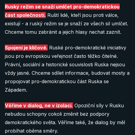
Ruský režim se snaží umlčet pro-demokratickou
část společnosti.
Ruští lidé, kteří jsou proti válce,
existují - a ruský režim se je snaží ze všech sil umlčet.
Chceme tomu zabránit a jejich hlasy nechat zaznít.
Spojení je klíčové.
Ruské pro-demokratické iniciativy
jsou pro evropskou veřejnost často těžko čitelné.
Právní, sociální a historické souvislosti Ruska nejsou
vždy jasné. Chceme sdílet informace, budovat mosty a
propojovat pro-demokratickou část Ruska se
Západem.
Věříme v dialog, ne v izolaci.
Opoziční síly v Rusku
nebudou schopny cokoli změnit bez podpory
demokratického světa. Věříme také, že dialog by měl
probíhat oběma směry.