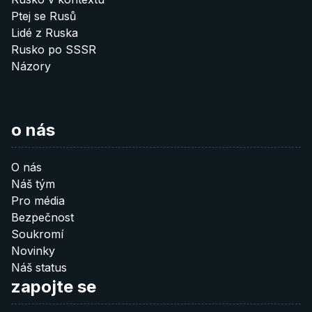
níže ve vaší bankovní aplikaci:
Ptej se Rusů
SEO Specialista (technický)
Lidé z Ruska
10 €
Rusko po SSSR
Graphic designers
Názory
Donate 10 €
Podívejte se na 11 positions
Je nějaká další oblast ve které byste nám rádi pomohli? Dejte
20 €
o nás
nám vědět:
Donate 20 €
info@after-russia.org
O nás
Náš tým
Pro média
40 €
Bezpečnost
Soukromí
Donate 40 €
Novinky
Náš status
zapojte se
60 €