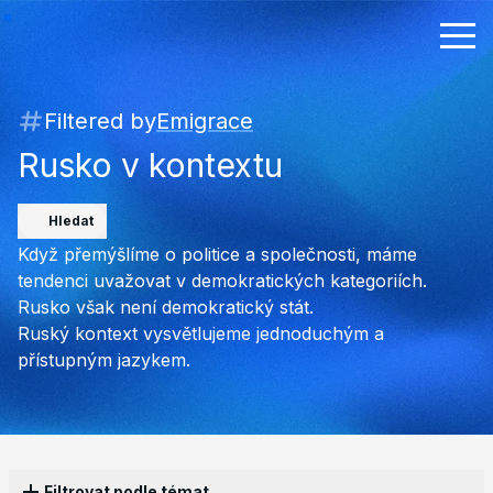
Filtered by
Emigrace
Rusko v kontextu
Hledat
Když přemýšlíme o politice a společnosti, máme
tendenci uvažovat v demokratických kategoriích.
Rusko však není demokratický stát.
Ruský kontext vysvětlujeme jednoduchým a
přístupným jazykem.
Filtrovat podle témat