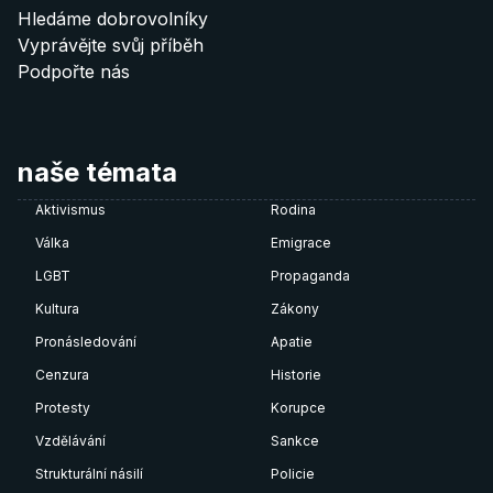
Hledáme dobrovolníky
Donate 60 €
Vyprávějte svůj příběh
Podpořte nás
Poznámka: QR kódy fungují pouze pokud je
nascanujete
přímo z vaší bankovní aplikace
.
naše témata
Aktivismus
Rodina
Válka
Emigrace
LGBT
Propaganda
Kultura
Zákony
Pronásledování
Apatie
Cenzura
Historie
Protesty
Korupce
Vzdělávání
Sankce
Strukturální násilí
Policie