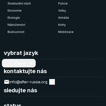
Strukturální násilí
Policie
Ekonomie
Volby
Ekologie
Armáda
Náboženství
Knihy
Budoucnost
Mobilizace
vybrat jazyk
🇨🇿
Česky
kontaktujte nás
info@after-russia.org
sledujte nás
status