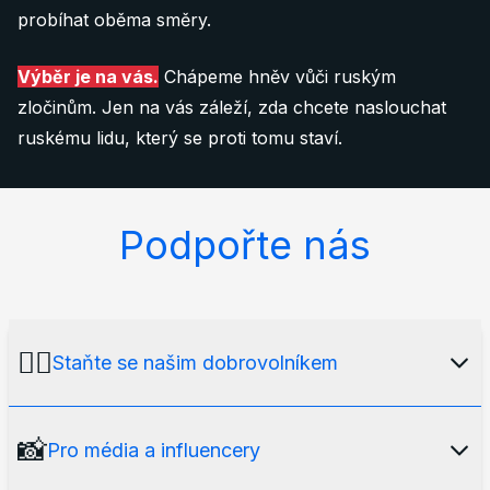
probíhat oběma směry.
Výběr je na vás.
Chápeme hněv vůči ruským
zločinům. Jen na vás záleží, zda chcete naslouchat
ruskému lidu, který se proti tomu staví.
Podpořte nás
🙋‍♂️
Staňte se našim dobrovolníkem
Naše mediální platforma by neexistovala bez
📸
Pro média a influencery
našeho
mezinárodního týmu dobrovolníků
.