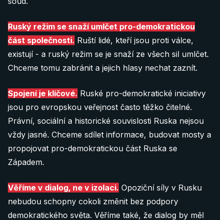
soud.
Ruský režim se snaží umlčet pro-demokratickou
část společnosti.
Ruští lidé, kteří jsou proti válce,
existují - a ruský režim se je snaží ze všech sil umlčet.
Chceme tomu zabránit a jejich hlasy nechat zaznít.
Spojení je klíčové.
Ruské pro-demokratické iniciativy
jsou pro evropskou veřejnost často těžko čitelné.
Právní, sociální a historické souvislosti Ruska nejsou
vždy jasné. Chceme sdílet informace, budovat mosty a
propojovat pro-demokratickou část Ruska se
Západem.
Věříme v dialog, ne v izolaci.
Opoziční síly v Rusku
nebudou schopny cokoli změnit bez podpory
demokratického světa. Věříme také, že dialog by měl