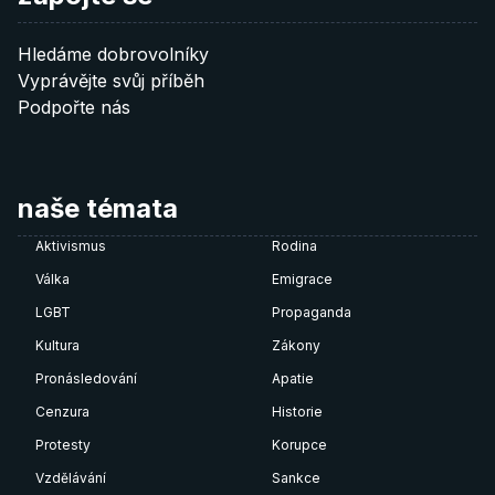
60 €
Hledáme dobrovolníky
Donate 60 €
Vyprávějte svůj příběh
Podpořte nás
Poznámka: QR kódy fungují pouze pokud je
nascanujete
přímo z vaší bankovní aplikace
.
naše témata
Aktivismus
Rodina
Válka
Emigrace
LGBT
Propaganda
Kultura
Zákony
Pronásledování
Apatie
Cenzura
Historie
Protesty
Korupce
Vzdělávání
Sankce