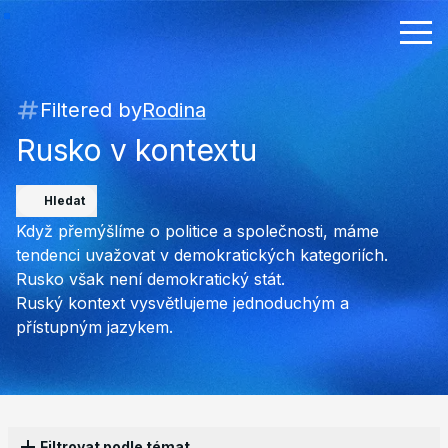
Filtered by
Rodina
Rusko v kontextu
Hledat
Když přemýšlíme o politice a společnosti, máme
tendenci uvažovat v demokratických kategoriích.
Rusko však není demokratický stát.
Ruský kontext vysvětlujeme jednoduchým a
přístupným jazykem.
Filtrovat podle témat