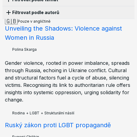
Filtrovat podle autorů
Propaganda
16
Pronásledování
13
Cenzura
10
🇬🇧
Pouze v angličtině
Historie
10
Zákony
10
Kultura
8
Válka
8
Unveiling the Shadows: Violence against
Anonymous
10
Olga Lisina
5
Alena Moricheva
3
Apatie
6
Korupce
5
Strukturální násilí
5
Evgenii Chilikin
3
Kai
2
Leonid Safronov
2
Women in Russia
Aktivismus
4
LGBT
4
Protesty
4
Ekonomie
3
Polina Skarga
2
Afrodita Ramos
1
Ekaterina
1
Vzdělávání
3
Volby
3
Ekologie
2
Emigrace
2
Ilia Zernov
Polina Skarga
1
Joseph Taylor
1
Petr Cibulka
1
Rodina
2
Armáda
2
Policie
2
Sankce
2
Tatiana Ponomareva
1
Vadim Khrushev
1
Knihy
1
Budoucnost
1
Mobilizace
1
Gender violence, rooted in power imbalance, spreads
Zoe Gultyaeva
1
through Russia, echoing in Ukraine conflict. Cultural
and structural factors fuel a cycle of abuse, silencing
victims. Recognising its link to authoritarian rule offers
insights into systemic oppression, urging solidarity for
change.
Rodina
+
LGBT
+
Strukturální násilí
Ruský zákon proti LGBT propagandě
Evgenii Chilikin